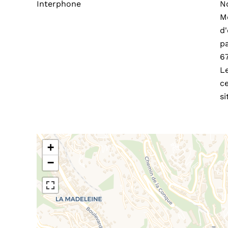
Interphone
N
M
d'
pa
6
Le
ce
si
+
−