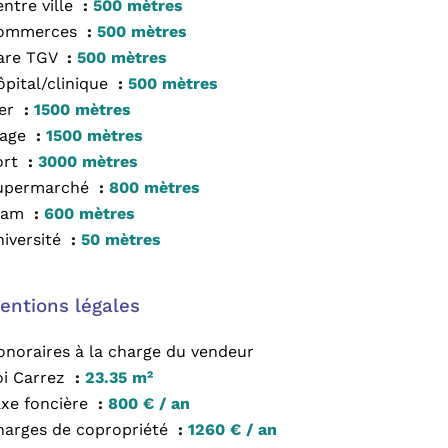
ntre ville
500 mètres
ommerces
500 mètres
are TGV
500 mètres
ôpital/clinique
500 mètres
er
1500 mètres
lage
1500 mètres
ort
3000 mètres
upermarché
800 mètres
ram
600 mètres
niversité
50 mètres
entions légales
onoraires à la charge du vendeur
oi Carrez
23.35 m²
axe foncière
800 € / an
harges de copropriété
1260 € / an