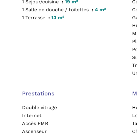
1 Séjour/cuisine
19 m²
Ce
1 Salle de douche / toilettes
4 m²
C
1 Terrasse
13 m²
G
H
M
P
P
S
T
U
Prestations
M
Double vitrage
H
Internet
L
Accès PMR
T
Ascenseur
C