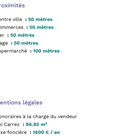
roximités
ntre ville
50 mètres
ommerces
50 mètres
er
50 mètres
lage
50 mètres
upermarché
100 mètres
entions légales
onoraires à la charge du vendeur
oi Carrez
96.85 m²
axe foncière
1600 € / an