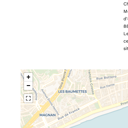
C
M
d
8
Le
ce
si
+
−