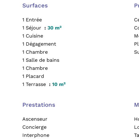
Surfaces
P
1 Entrée
Ce
1 Séjour
30 m²
C
1 Cuisine
M
1 Dégagement
P
1 Chambre
S
1 Salle de bains
1 Chambre
1 Placard
1 Terrasse
10 m²
Prestations
M
Ascenseur
H
Concierge
L
Interphone
T