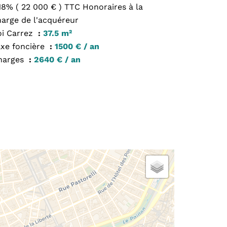
18% ( 22 000 € ) TTC Honoraires à la
harge de l'acquéreur
oi Carrez
37.5 m²
axe foncière
1500 € / an
harges
2640 € / an