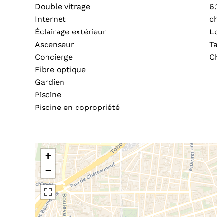
Double vitrage
6.
Internet
c
Éclairage extérieur
L
Ascenseur
T
Concierge
C
Fibre optique
Gardien
Piscine
Piscine en copropriété
+
−