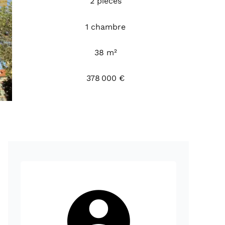
2 pièces
1 chambre
38 m²
378 000 €