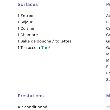
Surfaces
P
1 Entrée
A
1 Séjour
B
1 Cuisine
Ce
1 Chambre
C
1 Salle de douche / toilettes
G
1 Terrasse
7 m²
G
M
M
P
P
S
Prestations
M
Air conditionné
3