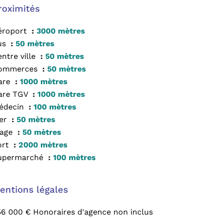
roximités
éroport
3000 mètres
us
50 mètres
ntre ville
50 mètres
ommerces
50 mètres
are
1000 mètres
are TGV
1000 mètres
édecin
100 mètres
er
50 mètres
lage
50 mètres
ort
2000 mètres
upermarché
100 mètres
entions légales
56 000 € Honoraires d'agence non inclus