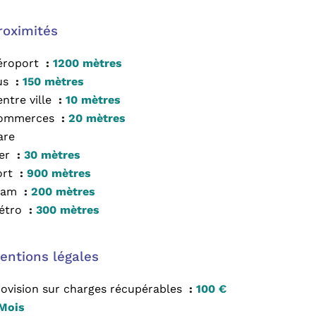
roximités
éroport
1200 mètres
us
150 mètres
ntre ville
10 mètres
ommerces
20 mètres
are
er
30 mètres
ort
900 mètres
ram
200 mètres
étro
300 mètres
entions légales
rovision sur charges récupérables
100 €
 Mois