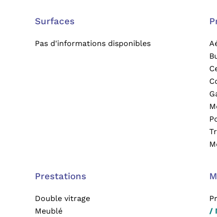
Surfaces
P
Pas d'informations disponibles
A
B
Ce
C
G
M
P
T
M
Prestations
M
Double vitrage
P
Meublé
/